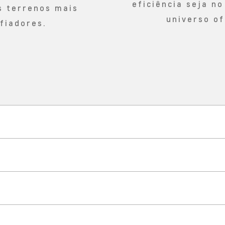
eficiência seja no
s terrenos mais
universo of
fiadores.
TECNOLOGIA
a fortaleza conectada à vida r
SEGURANÇA
s as direções para viver suas 