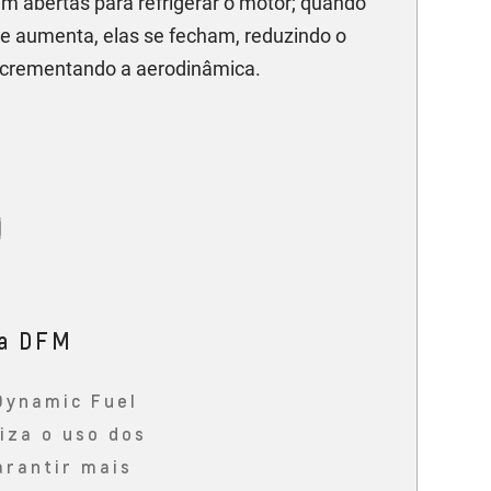
 abertas para refrigerar o motor; quando
de aumenta, elas se fecham, reduzindo o
incrementando a aerodinâmica.
ia DFM
Dynamic Fuel
za o uso dos
arantir mais