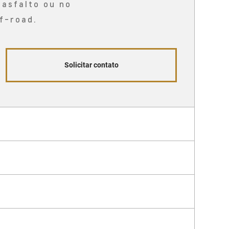
 asfalto ou no
f-road.
Solicitar contato
eal
maiores aventuras