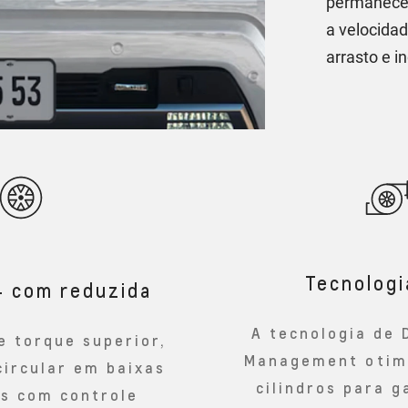
permanecem
a velocida
arrasto e 
Tecnolog
4 com reduzida
A tecnologia de 
e torque superior,
Management otimi
circular em baixas
cilindros para g
es com controle