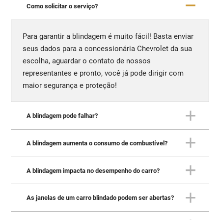
Como solicitar o serviço?
Para garantir a blindagem é muito fácil! Basta enviar
seus dados para a concessionária Chevrolet da sua
escolha, aguardar o contato de nossos
representantes e pronto, você já pode dirigir com
maior segurança e proteção!
A blindagem pode falhar?
A blindagem aumenta o consumo de combustível?
Quando realizada corretamente, a blindagem não
apresenta quaisquer falhas. A Carbon, blindadora
recomendada pela Chevrolet, oferece garantia de 5
A blindagem impacta no desempenho do carro?
Sim. Com o aumento de carga gerado pela
anos para assegurar suporte total.
blindagem - equivalente a dois ou três passageiros
adultos - o consumo de combustível também
As janelas de um carro blindado podem ser abertas?
Devido à carga gerada, a blindagem pode, sim,
aumenta, mas não se preocupe que não é nada
impactar o desempenho do veículo. Por essa razão,